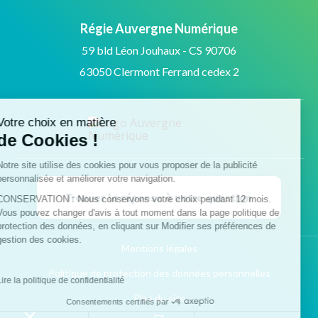
Régie Auvergne Numérique
59 bld Léon Jouhaux - CS 90706
63050 Clermont Ferrand cedex 2
Votre choix en matière
de Cookies !
Notre site utilise des cookies pour vous proposer de la publicité
personnalisée et améliorer votre navigation.
Trouver la réponse à votre question
CONSERVATION : Nous conservons votre choix pendant 12 mois.
Vous pouvez changer d'avis à tout moment dans la page politique de
protection des données, en cliquant sur Modifier ses préférences de
gestion des cookies.
Mentions légales
Politique de protection des données personnelles
Lire la politique de confidentialité
Plan du site
Consentements certifiés par